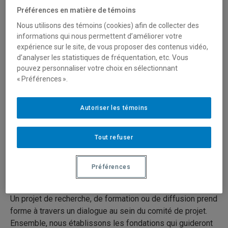
Identification d’un enjeu par un
Préférences en matière de témoins
groupe
Nous utilisons des témoins (cookies) afin de collecter des
informations qui nous permettent d’améliorer votre
expérience sur le site, de vous proposer des contenus vidéo,
Un groupe social contacte le SAC pour lui faire part de ses
d’analyser les statistiques de fréquentation, etc. Vous
enjeux, problématiques ou questionnements. Une
pouvez personnaliser votre choix en sélectionnant
personne intermédiatrice l’accompagne dans
« Préférences ».
l’explicitation de son besoin. Ensuite, nous explorons les
possibilités de pairage avec des membres du corps
Autoriser les témoins
enseignant de l’UQAM, dont les expertises peuvent
répondre au besoin du groupe.
Tout refuser
Définition du projet et recherche
Préférences
de financement
Un projet de recherche, de formation ou de diffusion prend
forme à travers un dialogue au sein du comité de projet.
Ensemble, nous établissons les fondations qui guideront