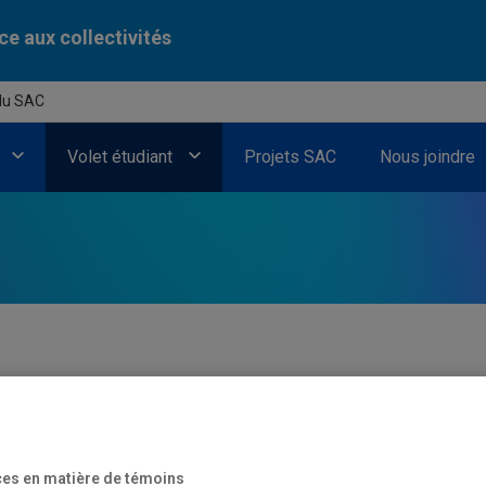
ce aux collectivités
 du SAC
Volet étudiant
Projets SAC
Nous joindre
tudiant du SAC
es en matière de témoins