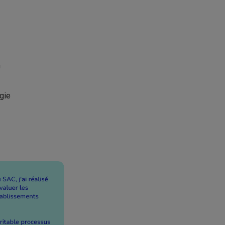
n
ogie