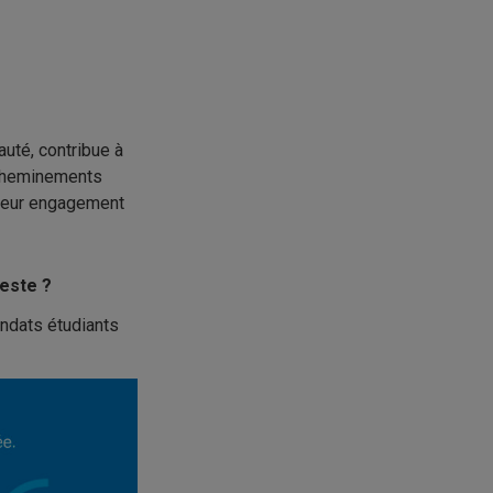
uté, contribue à
 cheminements
 leur engagement
reste ?
ndats étudiants