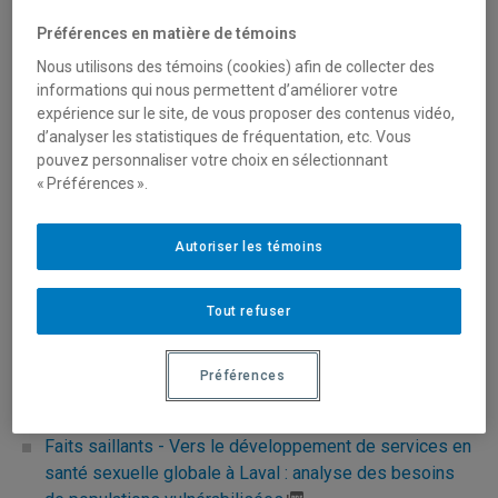
Préférences en matière de témoins
Thématique-s
Nous utilisons des témoins (cookies) afin de collecter des
informations qui nous permettent d’améliorer votre
expérience sur le site, de vous proposer des contenus vidéo,
ÉDUCATION
RAPPORTS SOCIAUX DE GENRE
d’analyser les statistiques de fréquentation, etc. Vous
pouvez personnaliser votre choix en sélectionnant
« Préférences ».
Autoriser les témoins
Tout refuser
Préférences
Réalisation-s
Faits saillants - Vers le développement de services en
santé sexuelle globale à Laval : analyse des besoins